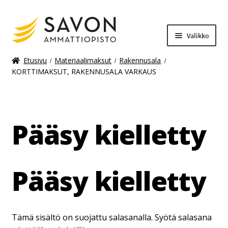
Valikko
Etusivu
Materiaalimaksut
Rakennusala
KORTTIMAKSUT, RAKENNUSALA VARKAUS
Laajenn
Materiaalimaksut
alemma
tason
valikko
Pääsy kielletty
Pääsy kielletty
Tämä sisältö on suojattu salasanalla. Syötä salasana