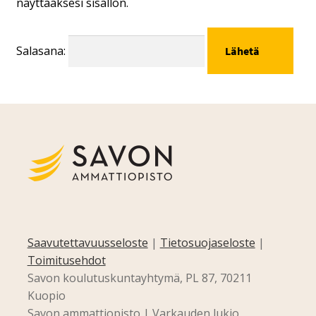
näyttääksesi sisällön.
Salasana:
Saavutettavuusseloste
|
Tietosuojaseloste
|
Toimitusehdot
Savon koulutuskuntayhtymä, PL 87, 70211
Kuopio
Savon ammattiopisto | Varkauden lukio