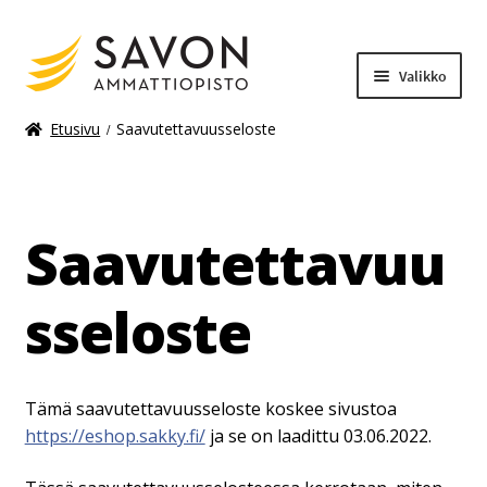
Valikko
Etusivu
Saavutettavuusseloste
Laajenn
Materiaalimaksut
alemma
tason
Saavutettavuu
valikko
sseloste
Tämä saavutettavuusseloste koskee sivustoa
https://eshop.sakky.fi/
ja se on laadittu 03.06.2022.