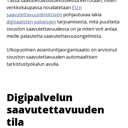
Tässä saavutettavuusselosteessa kerrotaan, miten
verkkokaupassa noudatetaan
EU:n
saavutettavuusdirektiiviin
pohjautuvaa lakia
digitaalisten palvelujen
tarjoamisesta, mitä puutteita
sivuston saavutettavuudessa on ja miten voit antaa
meille palautetta saavutettavuusongelmista.
Ulkopuolinen asiantuntijaorganisaatio on arvioinut
sivuston saavutettavuuden automaattisen
tarkistustyökalun avulla.
Digipalvelun
saavutettavuuden
tila