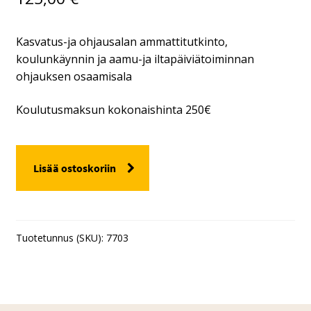
Kasvatus-ja ohjausalan ammattitutkinto,
koulunkäynnin ja aamu-ja iltapäiviätoiminnan
ohjauksen osaamisala
Koulutusmaksun kokonaishinta 250€
KASVATUS-
Lisää ostoskoriin
JA
OHJAUSALAN
AT
määrä
Tuotetunnus (SKU):
7703