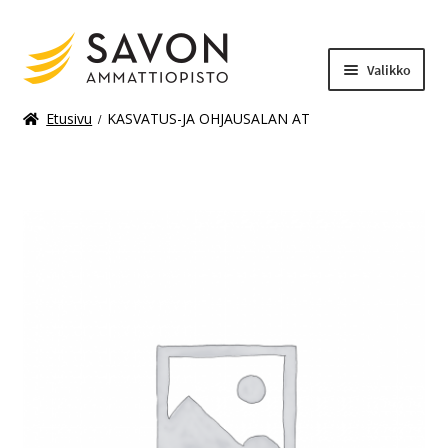
Valikko
Etusivu
KASVATUS-JA OHJAUSALAN AT
Laajenn
Materiaalimaksut
alemma
tason
valikko