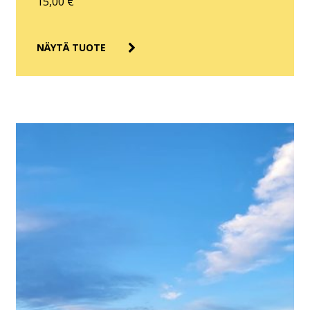
15,00
€
NÄYTÄ TUOTE