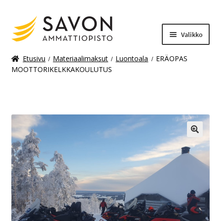
Valikko
Etusivu
Materiaalimaksut
Luontoala
ERÄOPAS
MOOTTORIKELKKAKOULUTUS
Laajenn
Materiaalimaksut
alemma
tason
valikko
🔍