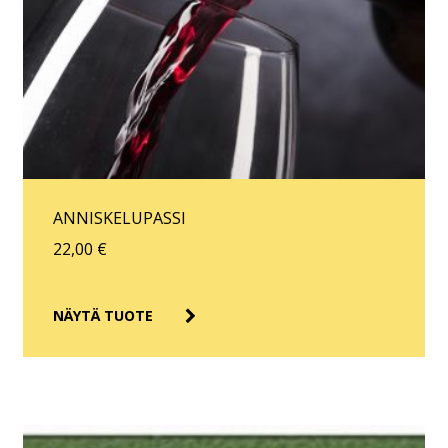
ANNISKELUPASSI
22,00
€
NÄYTÄ TUOTE