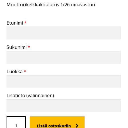
Moottorikelkkakoulutus 1/26 omavastuu
Etunimi
*
Sukunimi
*
Luokka
*
Lisätieto
(valinnainen)
ERÄOPAS
Lisää ostoskoriin
MOOTTORIKELKKAKOULUTUS