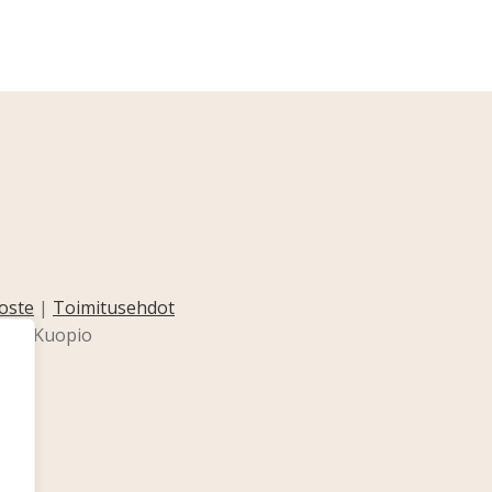
oste
|
Toimitusehdot
0211 Kuopio
o