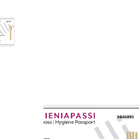
Tällä
tuotteella
on
useampi
muunnelma.