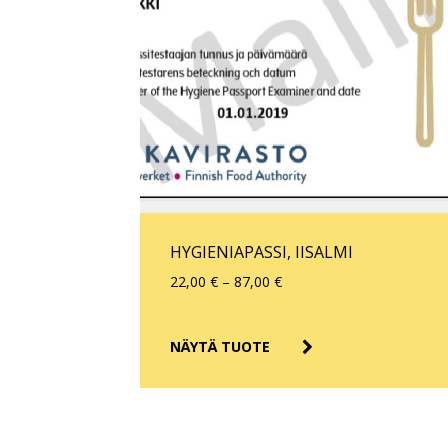
Voit
tehdä
valinnat
tuotteen
sivulla.
HYGIENIAPASSI, IISALMI
Hintaluokka:
22,00
€
–
87,00
€
22,00 €
–
NÄYTÄ TUOTE
87,00 €