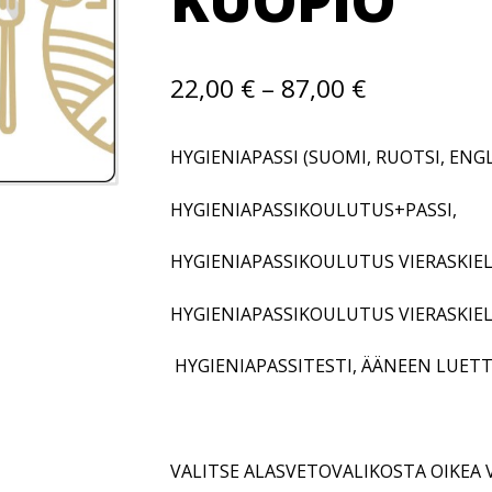
Hintaluokk
22,00
€
–
87,00
€
22,00 €
HYGIENIAPASSI (SUOMI, RUOTSI, ENG
–
87,00 €
HYGIENIAPASSIKOULUTUS+PASSI,
HYGIENIAPASSIKOULUTUS VIERASKIELE
HYGIENIAPASSIKOULUTUS VIERASKIE
HYGIENIAPASSITESTI, ÄÄNEEN LUETTU (
VALITSE ALASVETOVALIKOSTA OIKEA