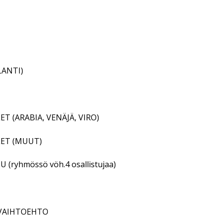
a:
LANTI)
T (ARABIA, VENÄJÄ, VIRO)
LET (MUUT)
ryhmössö vöh.4 osallistujaa)
 VAIHTOEHTO