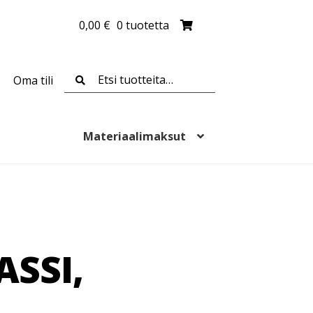
0,00
€
0 tuotetta
Etsi:
Haku
Oma tili
Materiaalimaksut
ASSI,