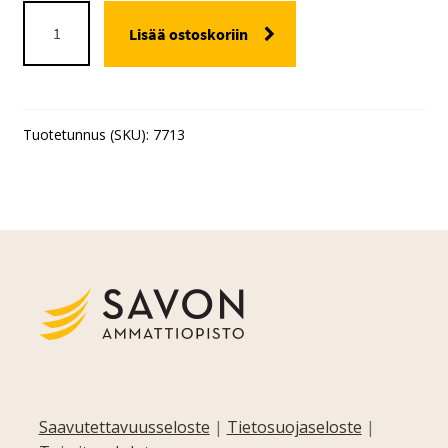
VANHUSTYÖN
Lisää ostoskoriin
EAT
määrä
Tuotetunnus (SKU):
7713
Saavutettavuusseloste
|
Tietosuojaseloste
|