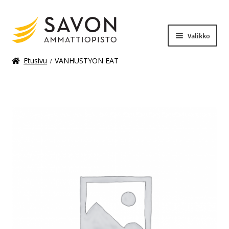
Valikko
Etusivu
VANHUSTYÖN EAT
Laajenn
Materiaalimaksut
alemma
tason
valikko