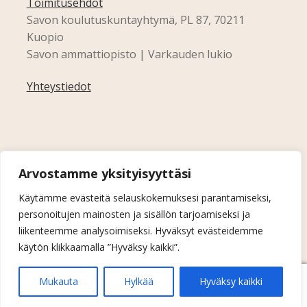
Toimitusehdot
Savon koulutuskuntayhtymä, PL 87, 70211
Kuopio
Savon ammattiopisto | Varkauden lukio
Yhteystiedot
Arvostamme yksityisyyttäsi
Käytämme evästeitä selauskokemuksesi parantamiseksi,
personoitujen mainosten ja sisällön tarjoamiseksi ja
liikenteemme analysoimiseksi. Hyväksyt evästeidemme
käytön klikkaamalla ”Hyväksy kaikki”.
0
Mukauta
Hylkää
Hyväksy kaikki
Etsi:
Haku