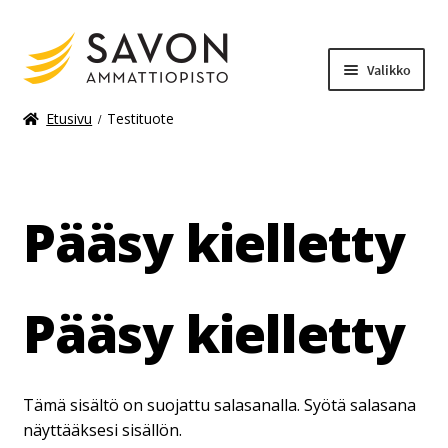
Valikko
Etusivu
Testituote
Laajenn
Materiaalimaksut
alemma
tason
Pääsy kielletty
valikko
Pääsy kielletty
Tämä sisältö on suojattu salasanalla. Syötä salasana
näyttääksesi sisällön.