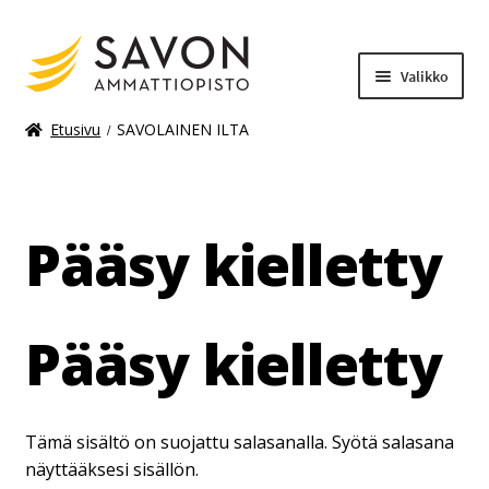
Valikko
Etusivu
SAVOLAINEN ILTA
Laajenn
Materiaalimaksut
alemma
tason
Pääsy kielletty
valikko
Pääsy kielletty
Tämä sisältö on suojattu salasanalla. Syötä salasana
näyttääksesi sisällön.