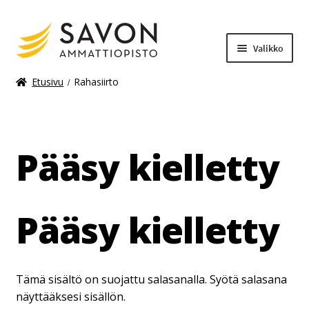
Valikko
Etusivu
Rahasiirto
Laajenn
Materiaalimaksut
alemma
tason
Pääsy kielletty
valikko
Pääsy kielletty
Tämä sisältö on suojattu salasanalla. Syötä salasana
näyttääksesi sisällön.