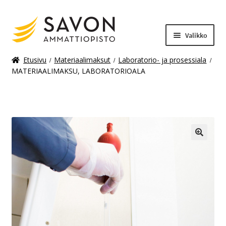
Valikko
Etusivu
Materiaalimaksut
Laboratorio- ja prosessiala
MATERIAALIMAKSU, LABORATORIOALA
Laajenn
Materiaalimaksut
alemma
tason
valikko
🔍