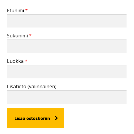
Etunimi
*
Sukunimi
*
Luokka
*
Lisätieto
(valinnainen)
MATERIAALIMAKSU,
Lisää ostoskoriin
LABORATORIOALA
määrä