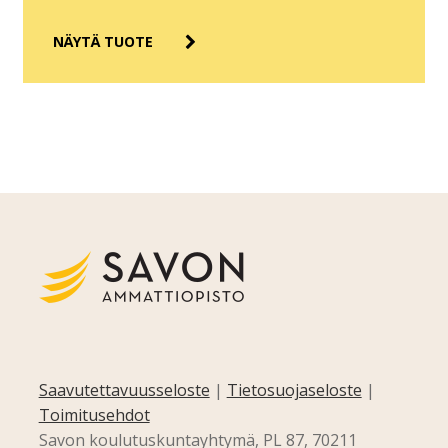
NÄYTÄ TUOTE
Saavutettavuusseloste
|
Tietosuojaseloste
|
Toimitusehdot
Savon koulutuskuntayhtymä, PL 87, 70211