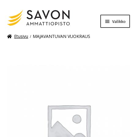
Valikko
Etusivu
MAJAVANTUVAN VUOKRAUS
Laajenn
Materiaalimaksut
alemma
tason
valikko