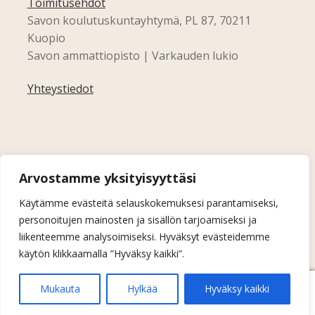
Toimitusehdot
Savon koulutuskuntayhtymä, PL 87, 70211
Kuopio
Savon ammattiopisto | Varkauden lukio
Yhteystiedot
Arvostamme yksityisyyttäsi
Käytämme evästeitä selauskokemuksesi parantamiseksi,
personoitujen mainosten ja sisällön tarjoamiseksi ja
liikenteemme analysoimiseksi. Hyväksyt evästeidemme
käytön klikkaamalla ”Hyväksy kaikki”.
0
Mukauta
Hylkää
Hyväksy kaikki
Etsi:
Haku