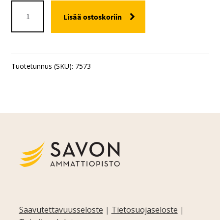
MAJAVANTUVAN
Lisää ostoskoriin
VUOKRAUS
määrä
Tuotetunnus (SKU):
7573
Saavutettavuusseloste
|
Tietosuojaseloste
|