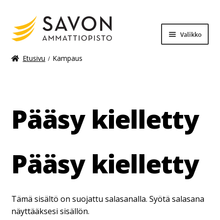
Valikko
Etusivu
Kampaus
Laajenn
Materiaalimaksut
alemma
tason
Pääsy kielletty
valikko
Pääsy kielletty
Tämä sisältö on suojattu salasanalla. Syötä salasana
näyttääksesi sisällön.