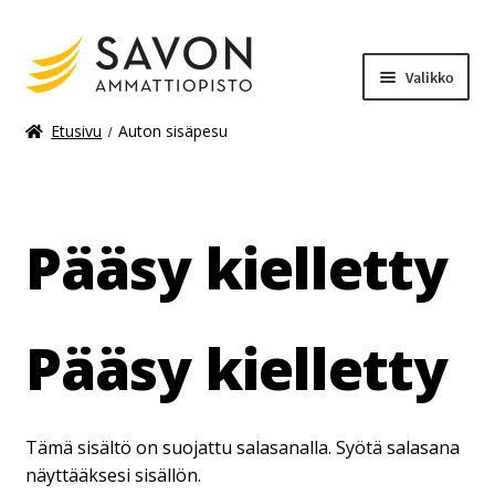
Valikko
Etusivu
Auton sisäpesu
Laajenn
Materiaalimaksut
alemma
tason
Pääsy kielletty
valikko
Pääsy kielletty
Tämä sisältö on suojattu salasanalla. Syötä salasana
näyttääksesi sisällön.